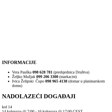
INFORMACIJE
Vera Pauška
098 628 781
(predsjednica Društva)
Željko Mužjak
099 206 3300
(markacist)
Ivica Želipski Čupo
098 965 4138
(domar u planinarskom
domu)
NADOLAZEĆI DOGAĐAJI
kol
14
14 kolovoza @ 7:00
-
16 kolovoza @ 17:00
CEST