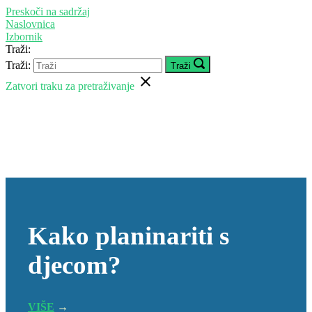
Preskoči na sadržaj
Naslovnica
Izbornik
Traži:
Traži:
Traži
Zatvori traku za pretraživanje
Kako planinariti s
djecom?
VIŠE
→