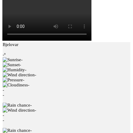
Bjelovar
-º
-
-
-
-
-
-
-
-
-
-
-
-
-