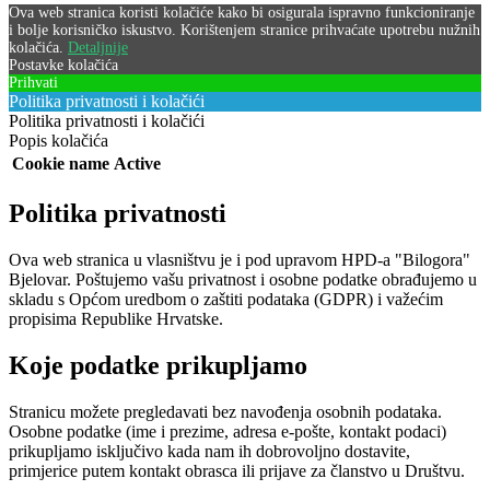
Ova web stranica koristi kolačiće kako bi osigurala ispravno funkcioniranje
i bolje korisničko iskustvo. Korištenjem stranice prihvaćate upotrebu nužnih
kolačića.
Detaljnije
Postavke kolačića
Prihvati
Politika privatnosti i kolačići
Politika privatnosti i kolačići
Popis kolačića
Cookie name
Active
Politika privatnosti
Ova web stranica u vlasništvu je i pod upravom HPD-a "Bilogora"
Bjelovar. Poštujemo vašu privatnost i osobne podatke obrađujemo u
skladu s Općom uredbom o zaštiti podataka (GDPR) i važećim
propisima Republike Hrvatske.
Koje podatke prikupljamo
Stranicu možete pregledavati bez navođenja osobnih podataka.
Osobne podatke (ime i prezime, adresa e-pošte, kontakt podaci)
prikupljamo isključivo kada nam ih dobrovoljno dostavite,
primjerice putem kontakt obrasca ili prijave za članstvo u Društvu.