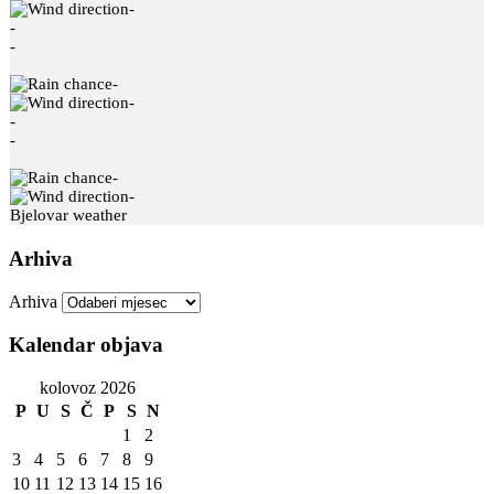
-
-
-
-
-
-
-
-
-
Bjelovar weather
Arhiva
Arhiva
Kalendar objava
kolovoz 2026
P
U
S
Č
P
S
N
1
2
3
4
5
6
7
8
9
10
11
12
13
14
15
16