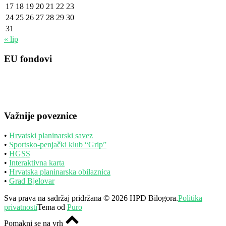
17
18
19
20
21
22
23
24
25
26
27
28
29
30
31
« lip
EU fondovi
Važnije poveznice
•
Hrvatski planinarski savez
•
Sportsko-penjački klub “Grip”
•
HGSS
•
Interaktivna karta
•
Hrvatska planinarska obilaznica
•
Grad Bjelovar
Sva prava na sadržaj pridržana © 2026 HPD Bilogora.
Politika
privatnosti
Tema od
Puro
Pomakni se na vrh