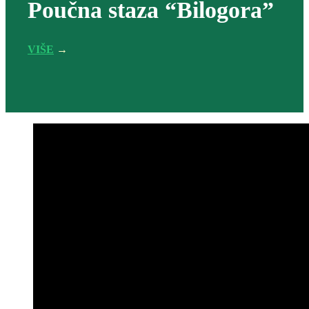
Poučna staza “Bilogora”
VIŠE
→