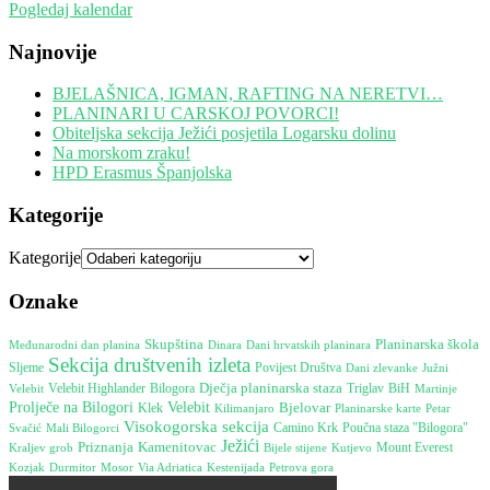
Pogledaj kalendar
Najnovije
BJELAŠNICA, IGMAN, RAFTING NA NERETVI…
PLANINARI U CARSKOJ POVORCI!
Obiteljska sekcija Ježići posjetila Logarsku dolinu
Na morskom zraku!
HPD Erasmus Španjolska
Kategorije
Kategorije
Oznake
Skupština
Planinarska škola
Međunarodni dan planina
Dinara
Dani hrvatskih planinara
Sekcija društvenih izleta
Sljeme
Povijest Društva
Južni
Dani zlevanke
Dječja planinarska staza
Velebit
Velebit Highlander
Bilogora
Triglav
BiH
Martinje
Prolječe na Bilogori
Velebit
Bjelovar
Klek
Kilimanjaro
Planinarske karte
Petar
Visokogorska sekcija
Camino Krk
Poučna staza "Bilogora"
Svačić
Mali Bilogorci
Ježići
Kamenitovac
Priznanja
Mount Everest
Bijele stijene
Kraljev grob
Kutjevo
Durmitor
Mosor
Kestenijada
Petrova gora
Kozjak
Via Adriatica